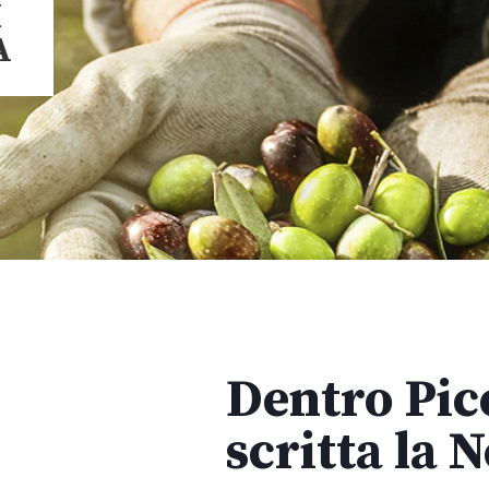
I
A
Dentro Picc
scritta la 