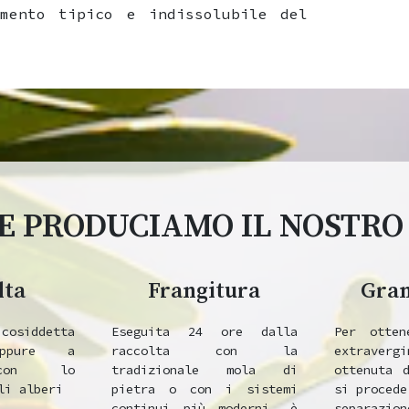
mento tipico e indissolubile del
 PRODUCIAMO IL NOSTRO
lta
Frangitura
Gra
cosiddetta
Eseguita 24 ore dalla
Per otten
oppure a
raccolta con la
extraverg
 con lo
tradizionale mola di
ottenuta 
li alberi
pietra o con i sistemi
si procede
continui più moderni, è
separazi