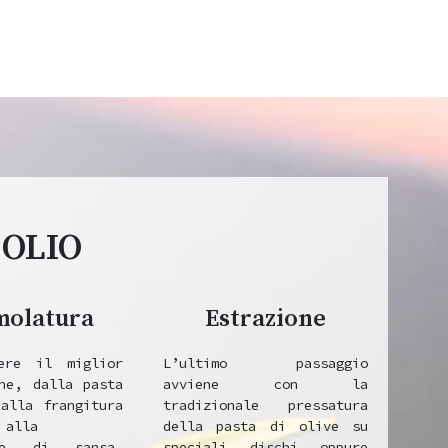
 OLIO
molatura
Estrazione
ere il miglior
L’ultimo passaggio
ine, dalla pasta
avviene con la
dalla frangitura
tradizionale pressatura
 alla
della pasta di olive su
one di sansa,
speciali dischi oppure