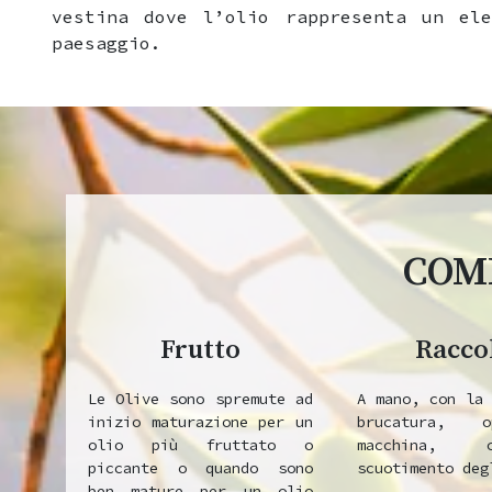
vestina dove l’olio rappresenta un ele
paesaggio.
COME
Frutto
Racco
Le Olive sono
spremute ad
A mano, con la 
inizio maturazione per un
brucatura, 
olio più fruttato o
macchina,
piccante o quando sono
scuotimento deg
ben mature per un olio