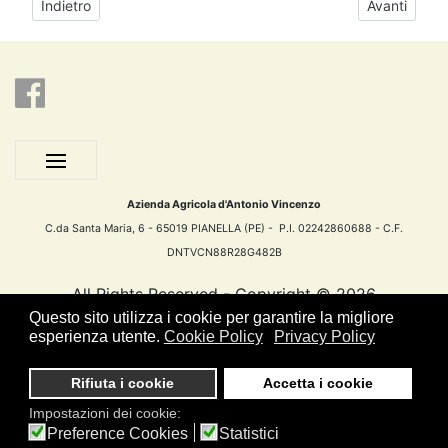
Articolo precedente: Termini e Condizioni Generali
Articolo su
Indietro
Avanti
Azienda Agricola d'Antonio Vincenzo
C.da Santa Maria, 6 - 65019 PIANELLA (PE) - P.I. 02242860688 - C.F.
DNTVCN88R28G482B
All Rights Reserved - Copyright ©
2026
Questo sito utilizza i cookie per garantire la migliore
esperienza utente.
Cookie Policy
Privacy Policy
ENGINEERING BY
Rifiuta i cookie
Accetta i cookie
Impostazioni dei cookie:
Preference Cookies
Statistici